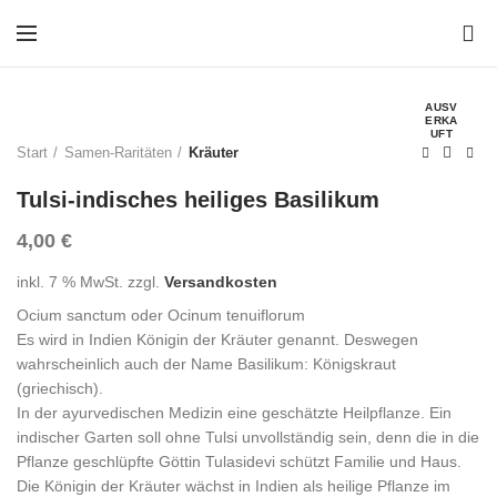
0
AUSV
ERKA
UFT
Start
Samen-Raritäten
Kräuter
Tulsi-indisches heiliges Basilikum
4,00
€
inkl. 7 % MwSt.
zzgl.
Versandkosten
Ocium sanctum oder
Ocinum tenuiflorum
Es wird in Indien Königin der Kräuter genannt. Deswegen
wahrscheinlich auch der Name Basilikum: Königskraut
(griechisch).
In der ayurvedischen Medizin eine geschätzte Heilpflanze. Ein
indischer Garten soll ohne Tulsi unvollständig sein, denn die in die
Pflanze geschlüpfte Göttin Tulasidevi schützt Familie und Haus.
Die Königin der Kräuter wächst in Indien als heilige Pflanze im