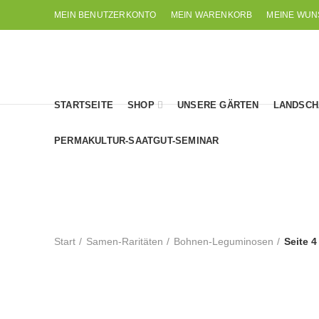
MEIN BENUTZERKONTO
MEIN WARENKORB
MEINE WUN
STARTSEITE
SHOP
UNSERE GÄRTEN
LANDSCH
PERMAKULTUR-SAATGUT-SEMINAR
Start
Samen-Raritäten
Bohnen-Leguminosen
Seite 4