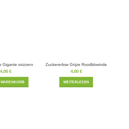
e Gigante svizzero
Zuckererbse Grijze Roodbloeinde
4,00
€
4,00
€
N WARENKORB
WEITERLESEN