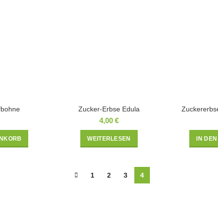
fbohne
Zucker-Erbse Edula
Zuckererbs
4,00
€
ENKORB
WEITERLESEN
IN DE
1
2
3
4