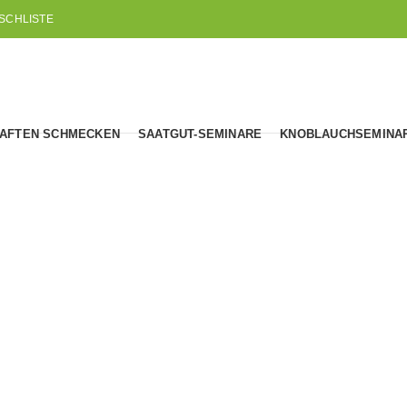
SCHLISTE
AFTEN SCHMECKEN
SAATGUT-SEMINARE
KNOBLAUCHSEMINA
eit von Bewer
HOME
ECHTHEIT VON BEWERTUNGEN