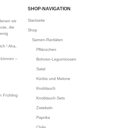
SHOP-NAVIGATION
Startseite
denen wir
ute, die
Shop
wenig
Samen-Raritäten
ch ! Aha,
Pflänzchen
u können –
Bohnen-Leguminosen
Salat
Kürbis und Melone
Knoblauch
m Frühling
Knoblauch-Sets
Zwiebeln
Paprika
Chilis