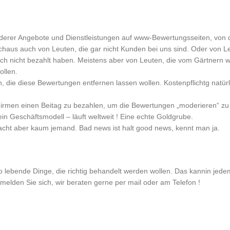
.
derer Angebote und Dienstleistungen auf www-Bewertungsseiten, von 
chaus auch von Leuten, die gar nicht Kunden bei uns sind. Oder von Le
ach nicht bezahlt haben. Meistens aber von Leuten, die vom Gärtnern 
ollen.
ie diese Bewertungen entfernen lassen wollen. Kostenpflichtg natürli
-Firmen einen Beitag zu bezahlen, um die Bewertungen „moderieren“ z
in Geschäftsmodell – läuft weltweit ! Eine echte Goldgrube.
acht aber kaum jemand. Bad news ist halt good news, kennt man ja.
 lebende Dinge, die richtig behandelt werden wollen. Das kannin jede
elden Sie sich, wir beraten gerne per mail oder am Telefon !