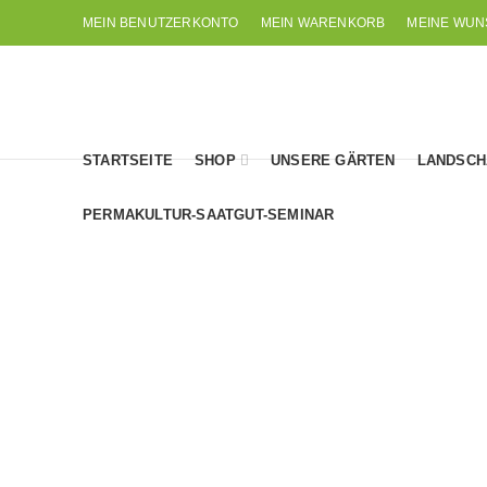
MEIN BENUTZERKONTO
MEIN WARENKORB
MEINE WUN
STARTSEITE
SHOP
UNSERE GÄRTEN
LANDSCH
PERMAKULTUR-SAATGUT-SEMINAR
Echth